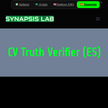
Salta
`
Italiano
Arabo
Inglese (UK)
Spagnolo
al
contenuto
CV Truth Verifier (ES)